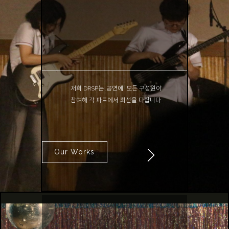
activity
저희 DRSP는 .공연
에 모든 구성원이
참여해
각 파트에서 최선을 다합니다.
Our Works
External