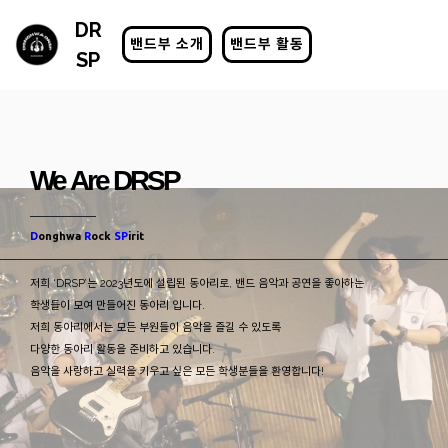
DR
밴드부 소개
밴드부 활동
SP
We Are DRSP
D
onghwa
R
ock
SP
irit
저희 ‘DRSP’는 2023년도에 설립된 동아리로, 밴드 음악과 공연을 좋아하는
학생들이 모여 만들어진 동아리 입니다.
저희 동아리에서는 모든 부원들이 음악을 즐길 수 있도록
다양한 동아리 활동을 준비하고 있습니다.
음악을 사랑하고 실력을 키우고 싶은 모든 학생분들을 환영합니다!